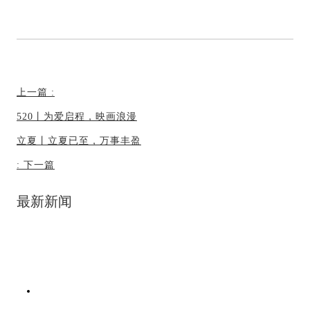
上一篇
:
520丨为爱启程，映画浪漫
立夏丨立夏已至，万事丰盈
:
下一篇
最新新闻