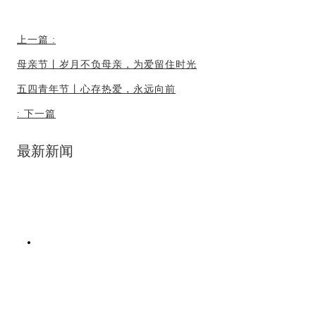
上一篇
:
母亲节丨岁月不负母亲，为爱留住时光
五四青年节丨心存热爱，永远向前
:
下一篇
最新新闻