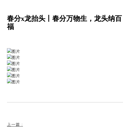
春分x龙抬头丨春分万物生，龙头纳百
福
上一篇
: