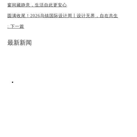
窗间藏静意，生活自此更安心
圆满收尾！2026乌镇国际设计周丨设计无界，自在共生
:
下一篇
最新新闻